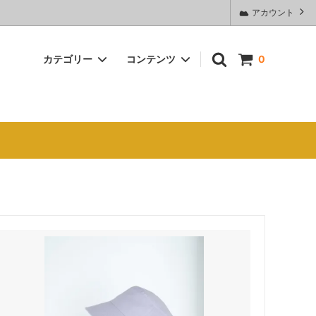
アカウント
カテゴリー
コンテンツ
0
ウォーマー
〇 ブランケット／ストール
Shop AOQU（2018年9月より、ココナ
→ＡＯＱＵへ変わりました）
〇 COCOCOCO3重ガーゼ
お手入れの仕方
〇 寝具