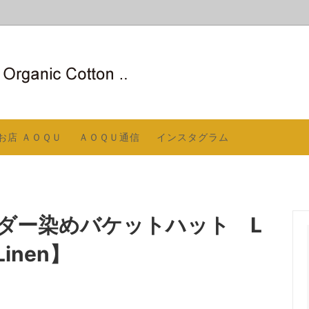
ＳＴＩＮＥ（生地、縫製共に国内
ニックコットンとは
〇 夏のストール／冬のネック
COCOCOCOについて
AOQUが信頼するメーカー）
／スヌード
お店 ＡＯＱＵ
ＡＯＱＵ通信
インスタグラム
アームカバー
COCOの縫製
〇 ソックス
お知らせ
ログ 2025－2026
屋着／パジャマ
〇 洋服
贈りもの
ダー染めバケットハット L
Linen】