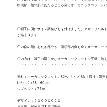
頭頂部、額の肌にあたるところ全てオーガニックコットン
〇帽子内側にサイズ調整ひもを付けました。アセトリベルト
が縮まります
〇内側の額にあたる部分や、頭頂部内側も全てオーガニッ
〇内布は、薄手の滑らかなオーガニックコットン平織生地
・・・・・・・・・・・・・・・・・・・・・・・・・・
素材：オーガニックコットン82％ リネン18%【織り：滋賀
Lサイズ（58～60cm）
つばの長さ：7.5㎝
デザイン：ＣＯＣＯＣＯＣＯ
日本製：帽子専門工房で製作