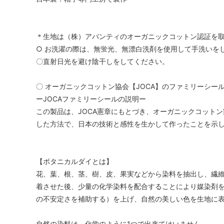
＊生地は（株）アバンティのオーガニックコットン認証を
○ お洗濯の際は、無蛍光、無漂白洗剤を使用して手洗いを
〇直射日光を避け陰干しをしてください。
〇 オーガニックコットン協会【JOCA】のファミリーシー
ーJOCAファミリーシールの説明ー
この製品は、JOCA憲章にもとづき、オーガニックコットン
した方法で、日本の技術と感性を生かして作ったことを示
【ボタニカルダイとは】
花、葉、根、茎、樹、皮、果実などから染料を抽出し、繊
着させた後、少量の化学染料を配合することにより媒染剤
の不安定さを補助する）を上げ、自然の美しい色を生地に
自然の染料は、化学のように1つで出来てはいません。