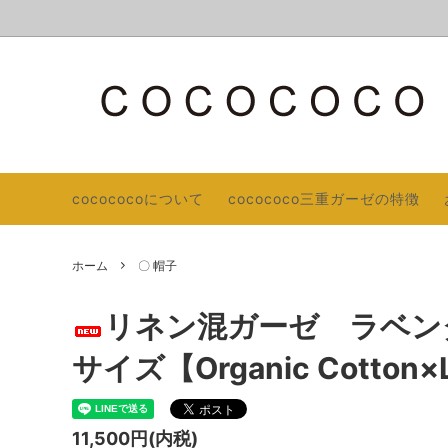
Master Weave
AOQU（ココナ）通信
ＰＲＩ
オーガ
生産。
cocococoについて
cocococo三重ガーゼの特徴
〇 手首、足首ウォーマー／ハンドウォー
COCOCOCO３重ガーゼの特徴
日除け
COCO
マー
オーガニックコットン トリプルガーゼ
秋冬カタ
ホーム
〇 帽子
〇 日用品
〇 部
〇 ベビー
〇 帽子
リネン混ガーゼ ラベン
サイズ【Organic Cotton×
11,500円(内税)