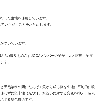
取得した生地を使用しています。
していただくことをお勧めします。
ルがついています。
製品の普及をめざすJOCAメンバー企業が、人と環境に配慮
します。
維と天然染料の間にたんぱく質から成る糊を生地に平均的に吸
を使わずに堅牢性（光や汗、水洗いに対する変色を抑え、色素
表現する染色技術です。