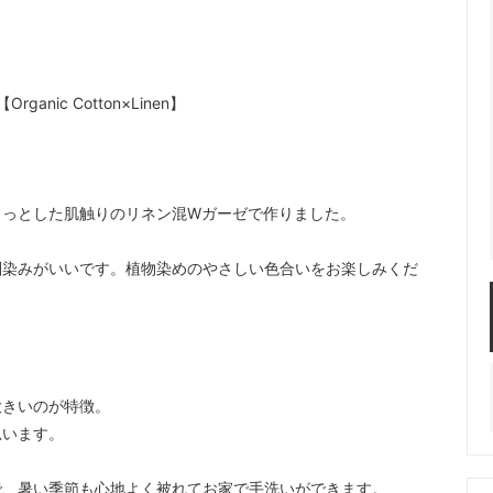
ic Cotton×Linen】
らっとした肌触りのリネン混Wガーゼで作りました。
馴染みがいいです。植物染めのやさしい色合いをお楽しみくだ
」
大きいのが特徴。
思います。
で、暑い季節も心地よく被れてお家で手洗いができます。