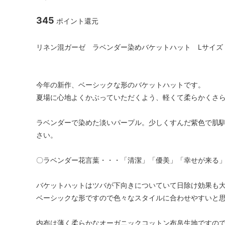
345
ポイント還元
リネン混ガーゼ ラベンダー染めバケットハット Lサイズ【Organ
今年の新作、ベーシックな形のバケットハットです。
夏場に心地よくかぶっていただくよう、軽くて柔らかくさ
ラベンダーで染めた淡いパープル。少しくすんだ紫色で肌
さい。
〇ラベンダー花言葉・・・「清潔」「優美」「幸せが来る
バケットハットはツバが下向きについていて日除け効果も
ベーシックな形ですので色々なスタイルに合わせやすいと
内布は薄く柔らかなオーガニックコットン布帛生地ですの