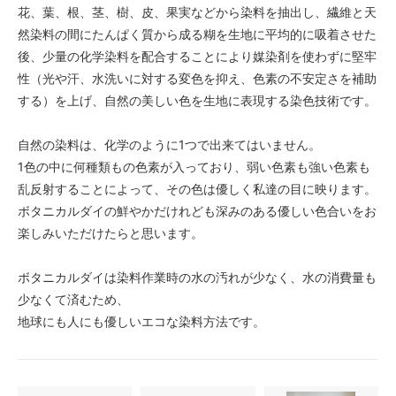
花、葉、根、茎、樹、皮、果実などから染料を抽出し、繊維と天
然染料の間にたんぱく質から成る糊を生地に平均的に吸着させた
後、少量の化学染料を配合することにより媒染剤を使わずに堅牢
性（光や汗、水洗いに対する変色を抑え、色素の不安定さを補助
する）を上げ、自然の美しい色を生地に表現する染色技術です。
自然の染料は、化学のように1つで出来てはいません。
1色の中に何種類もの色素が入っており、弱い色素も強い色素も
乱反射することによって、その色は優しく私達の目に映ります。
ボタニカルダイの鮮やかだけれども深みのある優しい色合いをお
楽しみいただけたらと思います。
ボタニカルダイは染料作業時の水の汚れが少なく、水の消費量も
少なくて済むため、
地球にも人にも優しいエコな染料方法です。