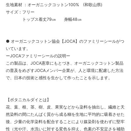
生地素材 ：オーガニックコットン100% (和歌山県)
サイズ：フリー
トップス着丈79㎝ 身幅48㎝
● オーガニックコットン協会【JOCA】のファミリーシールがつ
いています。
ーJOCAファミリーシールの説明ー
この製品は、JOCA憲章にもとづき、オーガニックコットン製品
の普及をめざすJOCAメンバー企業が、人と環境に配慮した方法
で、日本の技術と感性を生かして作ったことを示します。
【ボタニカルダイとは】
花、葉、根、茎、樹、皮、果実などから染料を抽出し、繊維と天
然染料の間にたんぱく質から成る糊を生地に平均的に吸着させた
後、少量の化学染料を配合することにより媒染剤を使わずに堅牢
性（光や汗、水洗いに対する変色を抑え、色素の不安定さを補助