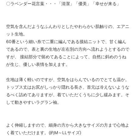
〇ラベンダー花言葉・・・「清潔」「優美」「幸せが来る」
空気を含んだようなふんわりとしたやわらかい肌触りの、エアニ
ット生地。
60番という細い糸で二重に編んである接結ニットで、甘く編ん
であるので、表と裏の生地が左右別の方向へ流れようとするので
すが、 接結部分で留めてあることによって、自然に斜めのうね
が生じ、優しい表情を加えます。
生地は薄く軽いのですが、空気をはらんでいるのでとても温か。
トップス丈はお尻がしっかり隠れる長さ、首元は冷えないような
るべく詰めてありますが、着ていただくうちに少し緩みます。そ
して動きやすいラグラン袖。
よく伸縮しますので、細身の方から大きなサイズの方まで心地よ
く着ていただけます。(約M～LLサイズ)