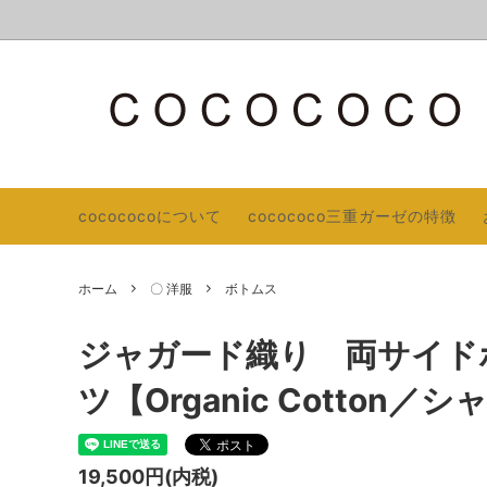
Master Weave
AOQU（ココナ）通信
ＰＲＩ
オーガ
生産。
cocococoについて
cocococo三重ガーゼの特徴
〇 手首、足首ウォーマー／ハンドウォー
COCOCOCO３重ガーゼの特徴
日除け
COCO
マー
オーガニックコットン トリプルガーゼ
秋冬カタ
ホーム
〇 洋服
ボトムス
〇 日用品
〇 部
〇 ベビー
〇 帽子
ジャガード織り 両サイド
ツ【Organic Cotton
19,500円(内税)