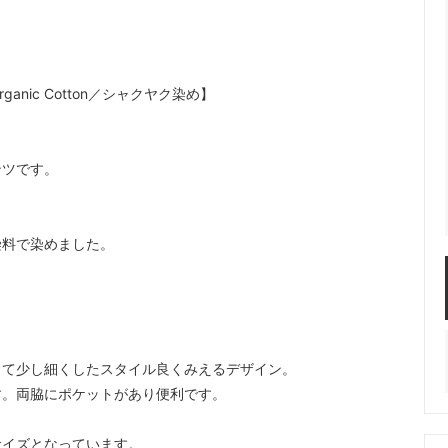
ic Cotton／シャクヤク染め】
ンツです。
染料で染めました。
って少し細くしたスタイル良くみえるデザイン。
す。両脇にポケットがあり便利です。
サイズとなっています。