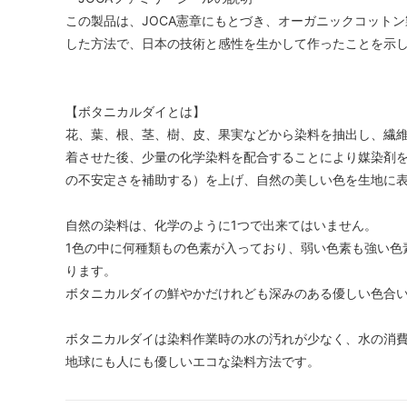
この製品は、JOCA憲章にもとづき、オーガニックコットン
した方法で、日本の技術と感性を生かして作ったことを示
【ボタニカルダイとは】
花、葉、根、茎、樹、皮、果実などから染料を抽出し、繊
着させた後、少量の化学染料を配合することにより媒染剤
の不安定さを補助する）を上げ、自然の美しい色を生地に
自然の染料は、化学のように1つで出来てはいません。
1色の中に何種類もの色素が入っており、弱い色素も強い色
ります。
ボタニカルダイの鮮やかだけれども深みのある優しい色合
ボタニカルダイは染料作業時の水の汚れが少なく、水の消
地球にも人にも優しいエコな染料方法です。