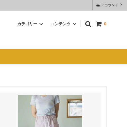
アカウント
カテゴリー
コンテンツ
0
ウォーマー
〇 ブランケット／ストール
Shop AOQU（2018年9月より、ココナ
→ＡＯＱＵへ変わりました）
〇 COCOCOCO3重ガーゼ
お手入れの仕方
〇 寝具