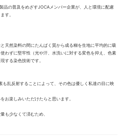
製品の普及をめざすJOCAメンバー企業が、人と環境に配慮
します。
維と天然染料の間にたんぱく質から成る糊を生地に平均的に吸
を使わずに堅牢性（光や汗、水洗いに対する変色を抑え、色素
表現する染色技術です。
素も乱反射することによって、その色は優しく私達の目に映
いをお楽しみいただけたらと思います。
費量も少なくて済むため、