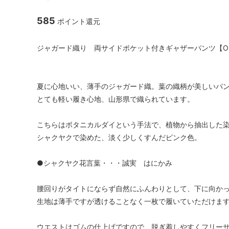
585
ポイント還元
ジャガード織り 両サイドポケット付きギャザーパンツ【Organ
夏に心地いい、薄手のジャガード織。葉の織柄が美しいパ
とても軽い履き心地、山形県で織られています。
こちらはボタニカルダイという手法で、植物から抽出した
シャクヤクで染めた、淡く少しくすんだピンク色。
●シャクヤク花言葉・・・誠実 はにかみ
腰回りがタイトにならず自然にふんわりとして、下に向か
生地は薄手ですが透けることなく一枚で履いていただけま
ウエストはゴムの仕上げですので、脱ぎ着しやすくフリー