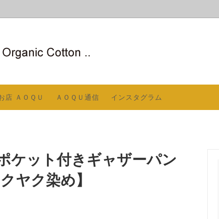
ＳＴＩＮＥ（生地、縫製共に国内
ニックコットンとは
〇 夏のストール／冬のネック
COCOCOCOについて
AOQUが信頼するメーカー）
／スヌード
お店 ＡＯＱＵ
ＡＯＱＵ通信
インスタグラム
アームカバー
COCOの縫製
〇 ソックス
お知らせ
ログ 2025－2026
屋着／パジャマ
〇 洋服
贈りもの
ポケット付きギャザーパン
／シャクヤク染め】