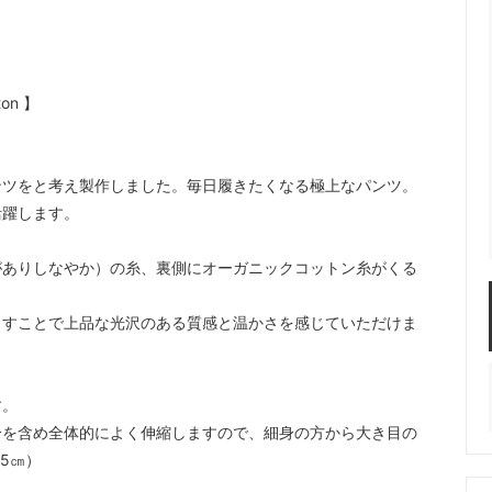
on 】
ンツをと考え製作しました。毎日履きたくなる極上なパンツ。
活躍します。
がありしなやか）の糸、裏側にオーガニックコットン糸がくる
出すことで上品な光沢のある質感と温かさを感じていただけま
す。
分を含め全体的によく伸縮しますので、細身の方から大き目の
5㎝）