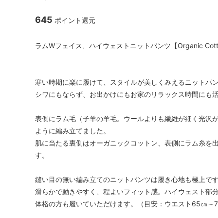
645
ポイント還元
ラムWフェイス、ハイウェストニットパンツ【Organic Cott
寒い時期に楽に履けて、スタイルが美しくみえるニットパ
シワにもならず、お出かけにもお家のリラックス時間にも
表側にラム毛（子羊の羊毛。ウールよりも繊維が細く光沢
ように編み立てました。
肌に当たる裏側はオーガニックコットン、表側にラム糸を
す。
縫い目の無い編み立てのニットパンツは履き心地も極上で
滑らかで動きやすく、程よいフィット感。ハイウェスト部
体格の方も履いていただけます。（目安：ウエスト65㎝～7