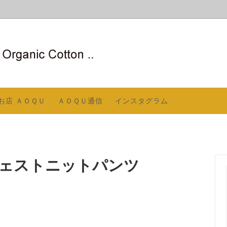
ＳＴＩＮＥ（生地、縫製共に国内
ニックコットンとは
〇 夏のストール／冬のネック
COCOCOCOについて
AOQUが信頼するメーカー）
／スヌード
お店 ＡＯＱＵ
ＡＯＱＵ通信
インスタグラム
アームカバー
COCOの縫製
〇 ソックス
お知らせ
ログ 2025－2026
屋着／パジャマ
〇 洋服
贈りもの
ェストニットパンツ