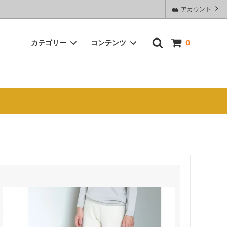
アカウント
カテゴリー
コンテンツ
0
ウォーマー
〇 ブランケット／ストール
Shop AOQU（2018年9月より、ココナ
→ＡＯＱＵへ変わりました）
〇 COCOCOCO3重ガーゼ
お手入れの仕方
〇 寝具