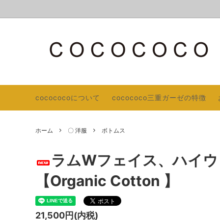
Master Weave
AOQU（ココナ）通信
ＰＲＩ
オーガ
生産。
cocococoについて
cocococo三重ガーゼの特徴
〇 手首、足首ウォーマー／ハンドウォー
COCOCOCO３重ガーゼの特徴
日除け
COCO
マー
オーガニックコットン トリプルガーゼ
秋冬カタ
ホーム
〇 洋服
ボトムス
〇 日用品
〇 部
〇 ベビー
〇 帽子
ラムWフェイス、ハイウ
【Organic Cotton 】
21,500円(内税)