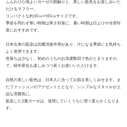
ふんわり心地よいガーゼの肌触りと、美しい藍色をお楽しみいた
だけるマフラー。
コンパクトな約30㎝×160㎝サイズです。
季節を問わず寒い時期は寒さ対策に、暑い時期は日よけや冷房対
策におすすめです。
日本古来の藍染は抗菌消臭作用があり、汗になる季節にも気持ち
よく使用できます。
色落ちは少なく、初めのうちのお洗濯数回で色がとまりますの
で、経年変化も楽しみつつ長くお使いいただけます。
自然の美しい藍色は、日本人に合ってお肌を美しくみせます。ま
たファッションのアクセントととなり、シンプルなスタイルが上
品な雰囲気に。
藍染した3重ガーゼは、使用していくうちに増々柔らかくなりま
す。