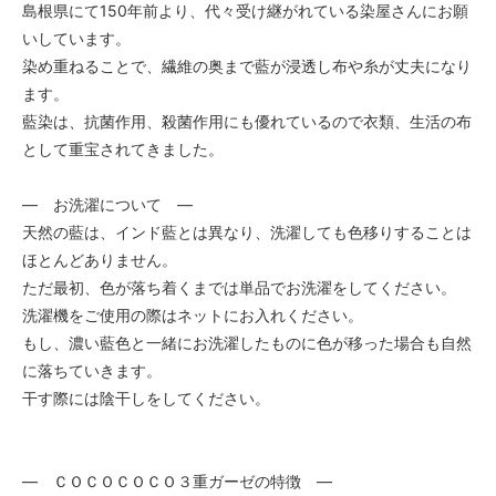
島根県にて150年前より、代々受け継がれている染屋さんにお願
いしています。
染め重ねることで、繊維の奥まで藍が浸透し布や糸が丈夫になり
ます。
藍染は、抗菌作用、殺菌作用にも優れているので衣類、生活の布
として重宝されてきました。
― お洗濯について ―
天然の藍は、インド藍とは異なり、洗濯しても色移りすることは
ほとんどありません。
ただ最初、色が落ち着くまでは単品でお洗濯をしてください。
洗濯機をご使用の際はネットにお入れください。
もし、濃い藍色と一緒にお洗濯したものに色が移った場合も自然
に落ちていきます。
干す際には陰干しをしてください。
― ＣＯＣＯＣＯＣＯ３重ガーゼの特徴 ―