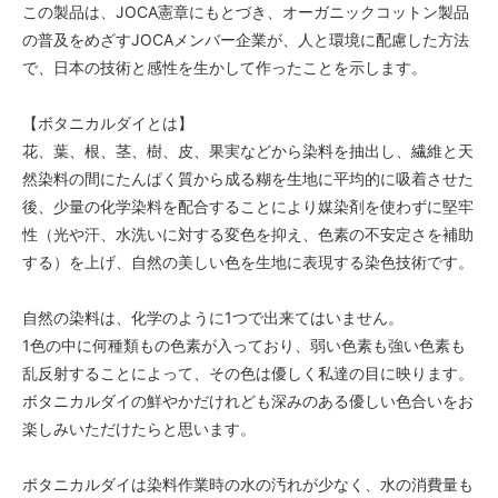
この製品は、JOCA憲章にもとづき、オーガニックコットン製品
の普及をめざすJOCAメンバー企業が、人と環境に配慮した方法
で、日本の技術と感性を生かして作ったことを示します。
【ボタニカルダイとは】
花、葉、根、茎、樹、皮、果実などから染料を抽出し、繊維と天
然染料の間にたんぱく質から成る糊を生地に平均的に吸着させた
後、少量の化学染料を配合することにより媒染剤を使わずに堅牢
性（光や汗、水洗いに対する変色を抑え、色素の不安定さを補助
する）を上げ、自然の美しい色を生地に表現する染色技術です。
自然の染料は、化学のように1つで出来てはいません。
1色の中に何種類もの色素が入っており、弱い色素も強い色素も
乱反射することによって、その色は優しく私達の目に映ります。
ボタニカルダイの鮮やかだけれども深みのある優しい色合いをお
楽しみいただけたらと思います。
ボタニカルダイは染料作業時の水の汚れが少なく、水の消費量も