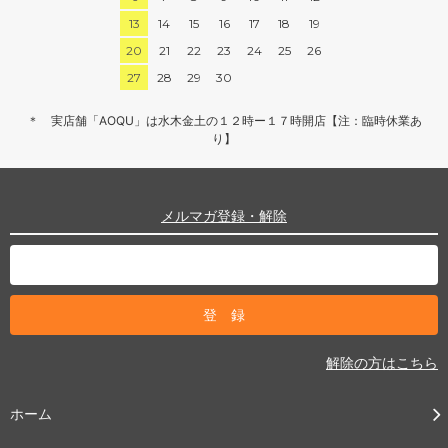
13
14
15
16
17
18
19
20
21
22
23
24
25
26
27
28
29
30
＊ 実店舗「AOQU」は水木金土の１２時ー１７時開店【注：臨時休業あ
り】
メルマガ登録・解除
解除の方はこちら
ホーム