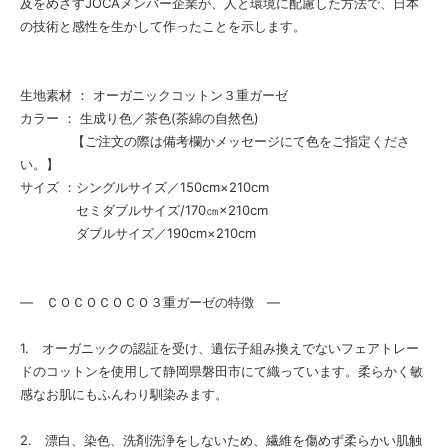
及をめざすJOCAメンバー企業が、人と環境に配慮した方法で、日本
の技術と感性を生かして作ったことを示します。
生地素材 ： オーガニックコットン３重ガーゼ
カラー ： 生成り色／茶色(茶綿の自然色)
【ご注文の際は備考欄かメッセージにて色をご指定くださ
い。】
サイズ ：シングルサイズ／150cm×210cm
セミダブルサイズ/170㎝×210cm
ダブルサイズ／190cm×210cm
― ＣＯＣＯＣＯＣＯ３重ガーゼの特徴 ―
1. オーガニックの認証を受け、遺伝子組み換えでないフェアトレー
ドのコットンを使用して静岡県磐田市にて織っています。柔らかく敏
感なお肌にもふんわり馴染みます。
2. 漂白、染色、洗剤洗浄をしないため、繊維を傷めず柔らかい肌触