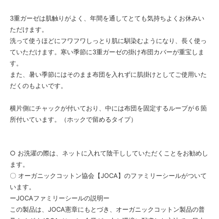
3重ガーゼは肌触りがよく、年間を通してとても気持ちよくお休みい
ただけます。
洗って使うほどにフワフワしっとり肌に馴染むようになり、長く使っ
ていただけます。寒い季節に3重ガーゼの掛け布団カバーが重宝しま
す。
また、暑い季節にはそのまま布団を入れずに肌掛けとしてご使用いた
だくのもよいです。
横片側にチャックが付いており、中には布団を固定するループが６箇
所付いています。（ホックで留めるタイプ）
○ お洗濯の際は、ネットに入れて陰干ししていただくことをお勧めし
ます。
〇 オーガニックコットン協会【JOCA】のファミリーシールがついて
います。
ーJOCAファミリーシールの説明ー
この製品は、JOCA憲章にもとづき、オーガニックコットン製品の普