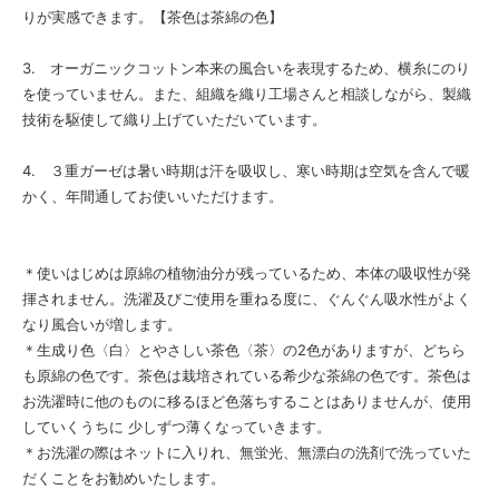
りが実感できます。【茶色は茶綿の色】
3. オーガニックコットン本来の風合いを表現するため、横糸にのり
を使っていません。また、組織を織り工場さんと相談しながら、製織
技術を駆使して織り上げていただいています。
4. ３重ガーゼは暑い時期は汗を吸収し、寒い時期は空気を含んで暖
かく、年間通してお使いいただけます。
＊使いはじめは原綿の植物油分が残っているため、本体の吸収性が発
揮されません。洗濯及びご使用を重ねる度に、ぐんぐん吸水性がよく
なり風合いが増します。
＊生成り色〈白〉とやさしい茶色〈茶〉の2色がありますが、どちら
も原綿の色です。茶色は栽培されている希少な茶綿の色です。茶色は
お洗濯時に他のものに移るほど色落ちすることはありませんが、使用
していくうちに 少しずつ薄くなっていきます。
＊お洗濯の際はネットに入りれ、無蛍光、無漂白の洗剤で洗っていた
だくことをお勧めいたします。