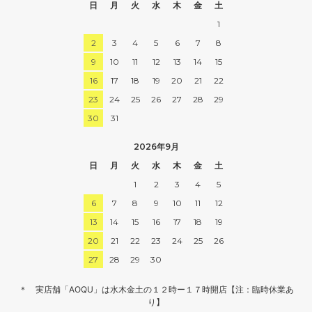
日
月
火
水
木
金
土
1
2
3
4
5
6
7
8
9
10
11
12
13
14
15
16
17
18
19
20
21
22
23
24
25
26
27
28
29
30
31
2026年9月
日
月
火
水
木
金
土
1
2
3
4
5
6
7
8
9
10
11
12
13
14
15
16
17
18
19
20
21
22
23
24
25
26
27
28
29
30
＊ 実店舗「AOQU」は水木金土の１２時ー１７時開店【注：臨時休業あ
り】