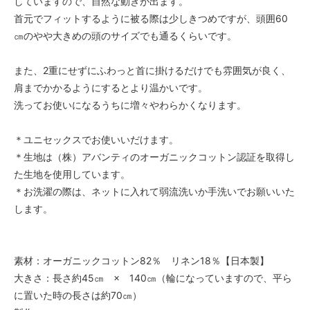
していますので、自然な動きが出ます。
首元でフィットするように被る際は少しきつめですが、頭囲60
㎝のやや大きめの頭のサイズでも通るくらいです。
また、2重にせずにふわっと首に掛けるだけでも雰囲気が良く、
肩までかかるようにするとより温かいです。
洗ってお使いになるうちに増々やわらかくなります。
＊ユニセックスでお使いいだけます。
＊生地は（株）アバンティのオーガニックコットン認証を取得し
た生地を使用しています。
＊お洗濯の際は、ネットに入れて弱流洗いか手洗いでお願いいた
します。
素材：オーガニックコットン82％ リネン18％【日本製】
大きさ：長さ約45㎝ × 140㎝（輪になっていますので、平ら
に置いた時の長さは約70㎝）